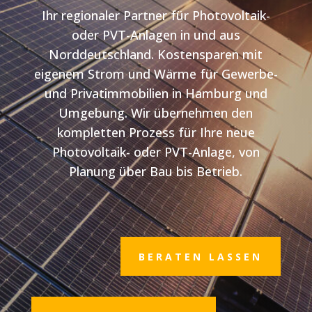
Ihr regionaler Partner für Photovoltaik-
oder PVT-Anlagen in und aus
Norddeutschland. Kostensparen mit
eigenem Strom und Wärme für Gewerbe-
und Privatimmobilien in Hamburg und
Umgebung. Wir übernehmen den
kompletten Prozess für Ihre neue
Photovoltaik- oder PVT-Anlage, von
Planung über Bau bis Betrieb.
BERATEN LASSEN