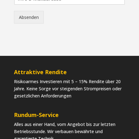
-
M
a
Absenden
i
l
*
Attraktive Rendite
Risikoarmes Investieren mit 5 – 15% Rendite über 20
Jahre. Keine Sorge vor steigenden Strompreisen oder
gesetzlichen Anforderungen
Rundum-Service
Alles aus einer Hand, vom Angebot bis zur letzten
Betriebsstunde. Wir verbauen bewährte und
garantierte Technik.